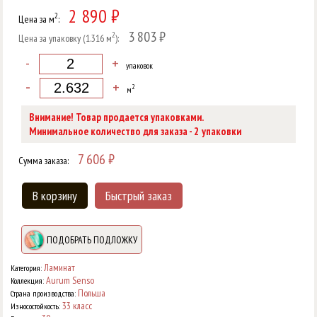
2 890 ₽
2
Цена за м
:
3 803 ₽
2
Цена за упаковку (1.316 м
):
-
+
упаковок
-
+
2
м
Внимание! Товар продается упаковками.
2
Минимальное количество для заказа -
упаковки
7 606
₽
Сумма заказа:
В корзину
Быстрый заказ
ПОДОБРАТЬ ПОДЛОЖКУ
Ламинат
Категория:
Aurum Senso
Коллекция:
Польша
Страна производства:
33 класс
Износостойкость: