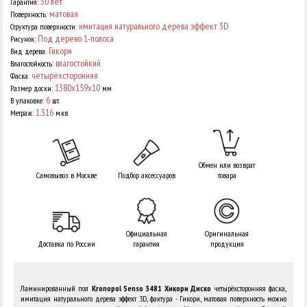
30 лет
Гарантия:
матовая
Поверхность:
имитация натурального дерева эффект 3D
Структура поверхности:
Под дерево 1-полоса
Рисунок:
Гикори
Вид дерева:
влагостойкий
Влагостойкость:
четырёхсторонняя
Фаска:
1380x159x10
Размер доски:
мм
6
В упаковке:
шт.
1.316
Метраж:
м.кв.
Обмен или возврат
Самовывоз в Москве
Подбор аксессуаров
товара
Официальная
Оригинальная
Доставка по России
гарантия
продукция
Ламинированный пол
Kronopol Senso 3481 Хикори Диско
четырёхсторонняя фаска,
имитация натурального дерева эффект 3D, фактура - Гикори, матовая поверхность можно