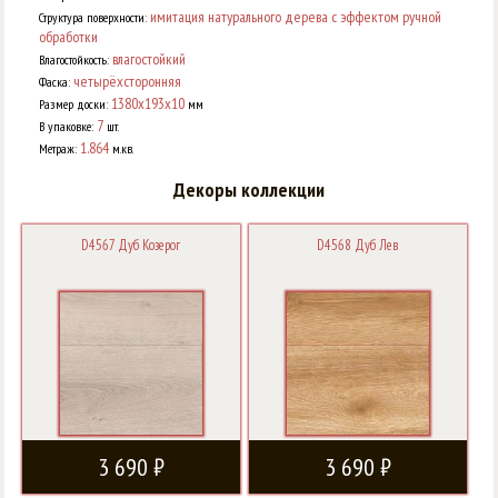
имитация натурального дерева с эффектом ручной
Структура поверхности:
обработки
влагостойкий
Влагостойкость:
четырёхсторонняя
Фаска:
1380x193x10
Размер доски:
мм
7
В упаковке:
шт.
1.864
Метраж:
м.кв.
Декоры коллекции
D4567 Дуб Козерог
D4568 Дуб Лев
3 690 ₽
3 690 ₽