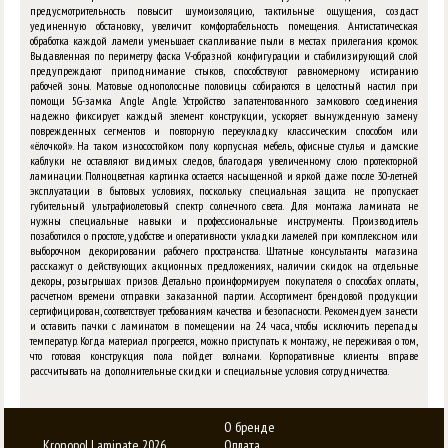
предусмотрительность повысит шумоизоляцию, тактильные ощущения, создаст
уединенную обстановку, увеличит комфортабельность помещения. Антистатическая
обработка каждой ламели уменьшает скапливание пыли в местах прилегания кромок.
Выдавленная по периметру фаска V-образной конфигурации и стабилизирующий слой
предупреждают приподнимание стыков, способствуют равномерному истиранию
рабочей зоны. Матовые однополосные половицы собираются в целостный настил при
помощи 5G-замка Angle Angle. Устройство запатентованного замкового соединения
надежно фиксирует каждый элемент конструкции, ускоряет вынужденную замену
поврежденных сегментов и повторную переукладку классическим способом или
«ёлочкой». На таком износостойком полу корпусная мебель, офисные стулья и дамские
каблуки не оставляют видимых следов, благодаря увеличенному слою протекторной
ламинации. Полноцветная картинка остается насыщенной и яркой даже после 30-летней
эксплуатации в бытовых условиях, поскольку специальная защита не пропускает
губительный ультрафиолетовый спектр солнечного света. Для монтажа ламината не
нужны специальные навыки и профессиональные инструменты. Производитель
позаботился о простоте, удобстве и оперативности укладки ламелей при комплексном или
выборочном декорировании рабочего пространства. Штатные консультанты магазина
расскажут о действующих акционных предложениях, наличии скидок на отдельные
декоры, розыгрышах призов. Детально проинформируем покупателя о способах оплаты,
расчетном времени отправки заказанной партии. Ассортимент брендовой продукции
сертифицирован, соответствует требованиям качества и безопасности. Рекомендуем занести
и оставить пачки с ламинатом в помещении на 24 часа, чтобы исключить перепады
температур. Когда материал прогреется, можно приступать к монтажу, не переживая о том,
что готовая конструкция пола пойдет волнами. Корпоративные клиенты вправе
рассчитывать на дополнительные скидки и специальные условия сотрудничества.
О бренде
Kronopol Laminate 2026
Оплата