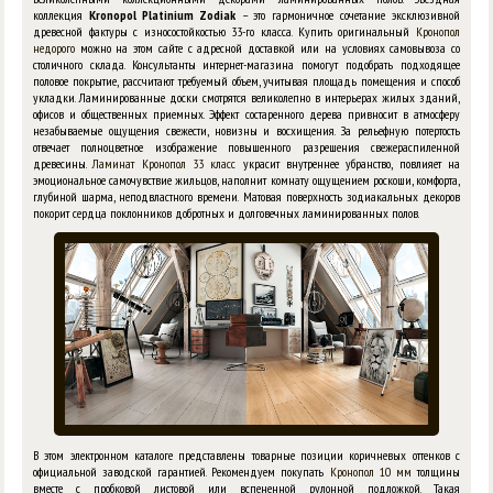
коллекция
Kronopol Platinium Zodiak
– это гармоничное сочетание эксклюзивной
древесной фактуры с износостойкостью 33-го класса. Купить оригинальный
Кронопол
недорого
можно на этом сайте с адресной доставкой или на условиях самовывоза со
столичного склада. Консультанты интернет-магазина помогут подобрать подходящее
половое покрытие, рассчитают требуемый объем, учитывая площадь помещения и способ
укладки. Ламинированные доски смотрятся великолепно в интерьерах жилых зданий,
офисов и общественных приемных. Эффект состаренного дерева привносит в атмосферу
незабываемые ощущения свежести, новизны и восхищения. За рельефную потертость
отвечает полноцветное изображение повышенного разрешения свежераспиленной
древесины.
Ламинат Кронопол 33 класс
украсит внутреннее убранство, повлияет на
эмоциональное самочувствие жильцов, наполнит комнату ощущением роскоши, комфорта,
глубиной шарма, неподвластного времени. Матовая поверхность зодиакальных декоров
покорит сердца поклонников добротных и долговечных ламинированных полов.
В этом электронном каталоге представлены товарные позиции коричневых оттенков с
официальной заводской гарантией. Рекомендуем покупать
Кронопол 10 мм
толщины
вместе с пробковой листовой или вспененной рулонной подложкой. Такая