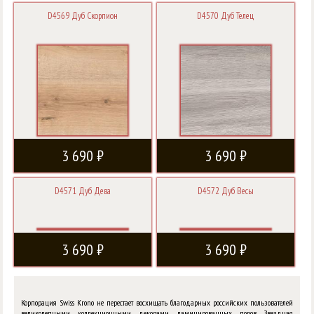
D4569 Дуб Скорпион
D4570 Дуб Телец
3 690 ₽
3 690 ₽
D4571 Дуб Дева
D4572 Дуб Весы
3 690 ₽
3 690 ₽
Корпорация Swiss Krono не перестает восхищать благодарных российских пользователей
великолепными коллекционными декорами ламинированных полов. Звездная