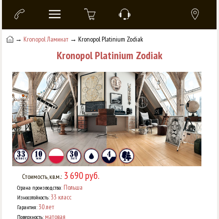
→
Kronopol Ламинат
→ Kronopol Platinium Zodiak
Kronopol Platinium Zodiak
3 690 руб.
Стоимость, кв.м.:
Польша
Страна производства:
33 класс
Износотойкость:
30 лет
Гарантия:
матовая
Поверхность: