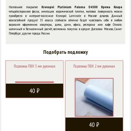
Напольное покрытие
Kronopol Platinium Paloma D4500 Крема Клара
четырёхсторонняя фаска, имитация керамической плитки, матовая поверхность можно
приобрести в интернет-магазине Kronopol Laminate в Москве дешево. Данный
влагостойкий продукт 33 класса стойкости отлично будет чувстовать себя в любом
варианте оформления квартиры, дома, дачи, офиса, ресторана или кафе. Оплата:
наличный и безналичный расчёт, возможна покупка в кредит. Доставка: Москва, Санкт-
Петербург, другие города России.
Подобрать подложку
Подложка ПВХ 3 мм рулонная
Подложка ПВХ 2 мм рулонная
40 ₽
40 ₽