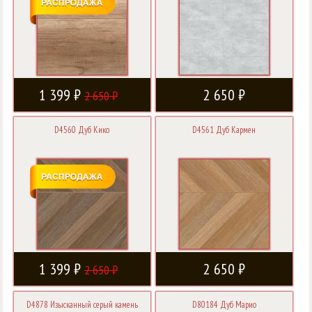
1 399 ₽
2 650 ₽
2 650 ₽
D4560 Дуб Кико
D4561 Дуб Кармен
1 399 ₽
2 650 ₽
2 650 ₽
D4878 Изысканный серый камень
D80184 Дуб Марио