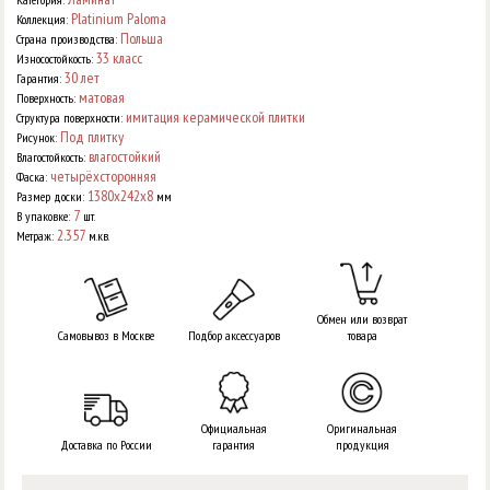
Platinium Paloma
Коллекция:
Польша
Страна производства:
33 класс
Износостойкость:
30 лет
Гарантия:
матовая
Поверхность:
имитация керамической плитки
Структура поверхности:
Под плитку
Рисунок:
влагостойкий
Влагостойкость:
четырёхсторонняя
Фаска:
1380х242х8
Размер доски:
мм
7
В упаковке:
шт.
2.357
Метраж:
м.кв.
Обмен или возврат
Самовывоз в Москве
Подбор аксессуаров
товара
Официальная
Оригинальная
Доставка по России
гарантия
продукция