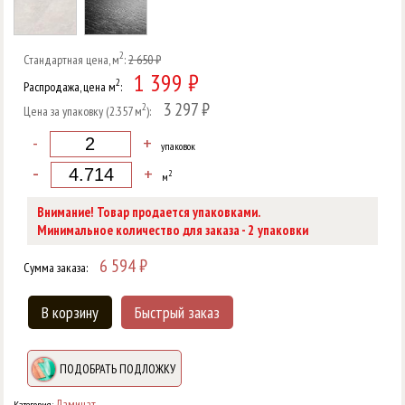
2
Стандартная цена, м
:
2 650 ₽
1 399 ₽
2
Распродажа, цена м
:
3 297 ₽
2
Цена за упаковку (2.357 м
):
-
+
упаковок
-
+
2
м
Внимание! Товар продается упаковками.
2
Минимальное количество для заказа -
упаковки
6 594
₽
Сумма заказа:
В корзину
Быстрый заказ
ПОДОБРАТЬ ПОДЛОЖКУ
Ламинат
Категория: