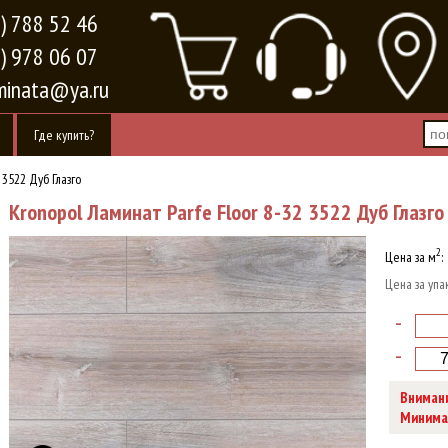
) 788 52 46
) 978 06 07
minata@ya.ru
Где купить?
522 Дуб Глазго
Kronopol Ламинат Parfe Floor 8-32 3522 Дуб Глазго
2
Цена за м
:
Цена за упа
-
-
Внимани
Минимал