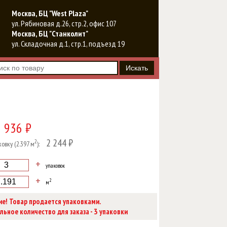
Москва, БЦ "West Plaza"
ул. Рябиновая д.26, стр.2, офис 107
Москва, БЦ "Станколит"
ул. Складочная д.1, стр.1, подъезд 19
936 ₽
2 244 ₽
2
ковку (2.397 м
):
+
упаковок
+
2
м
е! Товар продается упаковками.
3
ьное количество для заказа -
упаковки