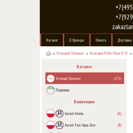
+7(495
+7(929
zakazla
Каталог
О бренде
Оплата
Доставка
→
Kronopol Ламинат
→
Kronopol Parfe Floor 8-32
→ 3
Каталог
Kronopol Ламинат
(171)
Подложка
Коллекции
Aurum Aroma
(6)
Aurum Fiori Aqua Zero
(8)