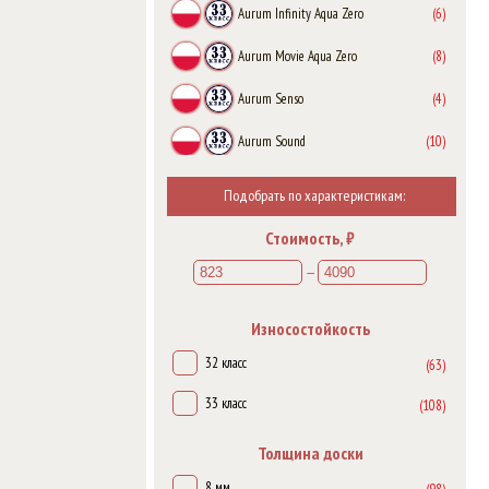
Aurum Infinity Aqua Zero
(6)
Aurum Movie Aqua Zero
(8)
Aurum Senso
(4)
Aurum Sound
(10)
Aurum Symfonia Aqua Zero
(7)
Подобрать по характеристикам:
Aurum Vision
(6)
Стоимость, ₽
Aurum Volo Aqua Zero
(8)
—
Dresden
(7)
Износостойкость
Exclusive
(6)
32 класс
(63)
Ferrum Sigma
(5)
33 класс
(108)
Gusto
(3)
Толщина доски
Mix
(7)
8 мм