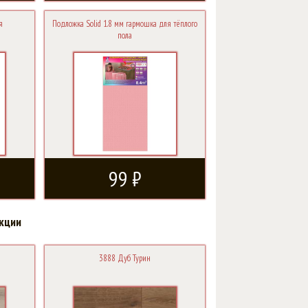
я
Подложка Solid 1.8 мм гармошка для тёплого
пола
99 ₽
кции
3888 Дуб Турин