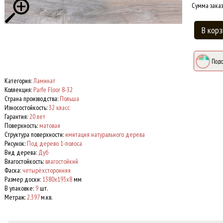
Сумма заказ
В корз
Подо
Категория:
Ламинат
Коллекция:
Parfe Floor 8-32
Страна производства:
Польша
Износостойкость:
32 класс
Гарантия:
20 лет
Поверхность:
матовая
Структура поверхности:
имитация натурального дерева
Рисунок:
Под дерево 1-полоса
Вид дерева:
Дуб
Влагостойкость:
влагостойкий
Фаска:
четырёхсторонняя
Размер доски:
1380x193x8
мм
В упаковке:
9
шт.
Метраж:
2.397
м.кв.