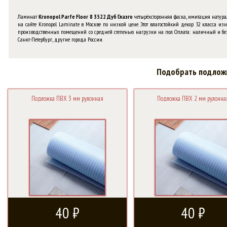
Ламинат
Kronopol Parfe Floor 8 3522 Дуб Глазго
четырёхсторонняя фаска, имитация натурал
на сайте Kronopol Laminate в Москве по низкой цене. Этот влагостойкий декор 32 класса 
производственных помещений со средней степенью нагрузки на пол. Оплата: наличный и без
Санкт-Петербург, другие города России.
Подобрать подлож
Подложка ПВХ 3 мм рулонная
Подложка ПВХ 2 мм рулонна
40 ₽
40 ₽