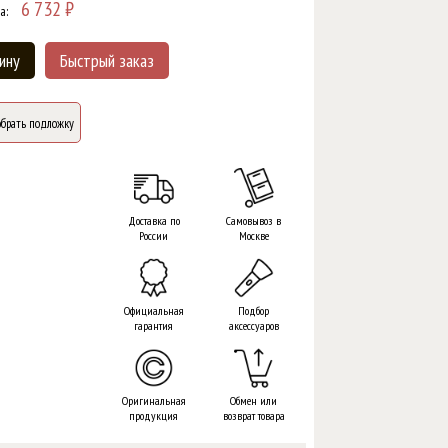
6 732
₽
а:
ину
Быстрый заказ
брать подложку
Доставка по
Самовывоз в
России
Москве
Официальная
Подбор
гарантия
аксессуаров
Оригинальная
Обмен или
продукция
возврат товара