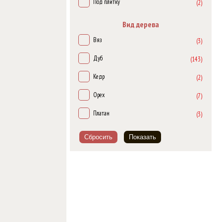
Под плитку
(2)
Platinium Zodiak
(6)
Вид дерева
Venus
(1)
Вяз
(3)
Дуб
(143)
Кедр
(2)
Орех
(7)
Платан
(3)
Сбросить
Показать