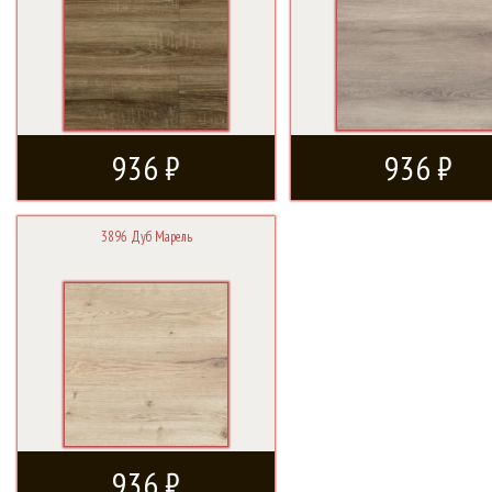
936 ₽
936 ₽
3896 Дуб Марель
936 ₽