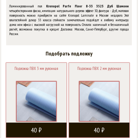
Ламинированный пол
Kronopol Parfe Floor 8-33 3523 Дуб Шамони
четырёхсторонняя фаска, имитация натурального дерева эффект 3D, фактура - Дуб, матовая
поверхность можно приобрести на сайте Kronopol Laminate в Москве недорого. Этот
влагостойкий декор 33 класса стойкости замечательно подойдет к любому интерьеру
дома или офиса с высокой нагрузкой на поверхность. Оплата: наличный и безналичный
расчёт, возможна покупка в кредит. Доставка: Москва, Санкт-Петербург, другие города
России.
Подобрать подложку
Подложка ПВХ 3 мм рулонная
Подложка ПВХ 2 мм рулонная
40 ₽
40 ₽