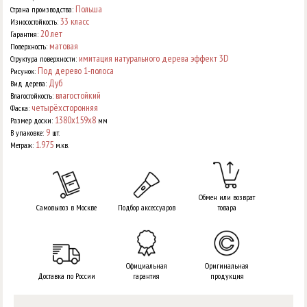
Польша
Страна производства:
33 класс
Износостойкость:
20 лет
Гарантия:
матовая
Поверхность:
имитация натурального дерева эффект 3D
Структура поверхности:
Под дерево 1-полоса
Рисунок:
Дуб
Вид дерева:
влагостойкий
Влагостойкость:
четырёхсторонняя
Фаска:
1380x159x8
Размер доски:
мм
9
В упаковке:
шт.
1.975
Метраж:
м.кв.
Обмен или возврат
Самовывоз в Москве
Подбор аксессуаров
товара
Официальная
Оригинальная
Доставка по России
гарантия
продукция