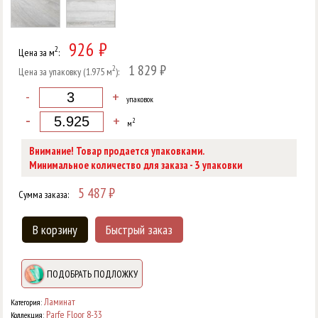
926 ₽
2
Цена за м
:
1 829 ₽
2
Цена за упаковку (1.975 м
):
-
+
упаковок
-
+
2
м
Внимание! Товар продается упаковками.
3
Минимальное количество для заказа -
упаковки
5 487
₽
Сумма заказа:
В корзину
Быстрый заказ
ПОДОБРАТЬ ПОДЛОЖКУ
Ламинат
Категория:
Parfe Floor 8-33
Коллекция: