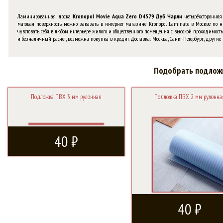
Ламинированная доска
Kronopol Movie Aqua Zero D4579 Дуб Чарли
четырёхсторонняя 
матовая поверхность можно заказать в интернет магазине Kronopol Laminate в Москве по ни
чувстовать себя в любом интерьере жилого и общественного помещения с высокой проходимость
и безналичный расчёт, возможна покупка в кредит. Доставка: Москва, Санкт-Петербург, другие 
Подобрать подлож
Подложка ПВХ 3 мм рулонная
Подложка ПВХ 2 мм рулонна
40 ₽
40 ₽