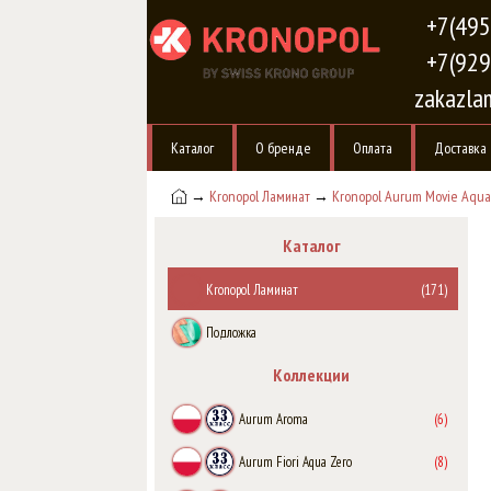
+7(495
+7(929
zakazla
Каталог
О бренде
Оплата
Доставка
→
Kronopol Ламинат
→
Kronopol Aurum Movie Aqua
Каталог
Kronopol Ламинат
(171)
Подложка
Коллекции
Aurum Aroma
(6)
Aurum Fiori Aqua Zero
(8)