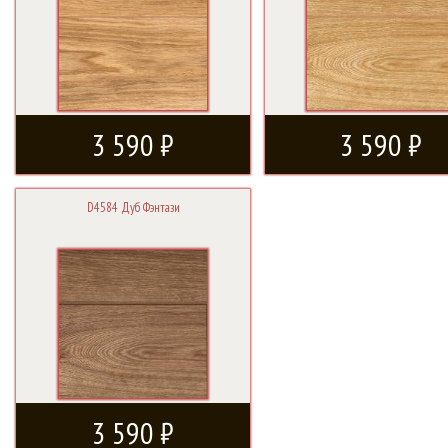
3 590 ₽
3 590 ₽
D4584 Дуб Фэнтази
3 590 ₽