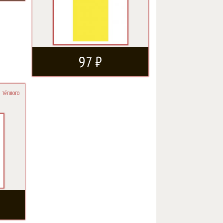
97 ₽
 тёплого