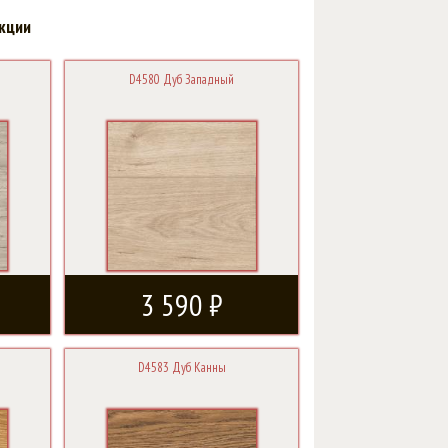
кции
D4580 Дуб Западный
3 590 ₽
D4583 Дуб Канны