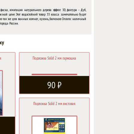
фаска, имитация натурального дерева эффект 3D, фактура - Дуб,
зкой цене. Этот водостойкий товар 33 класса замечательно будет
ю так же для ванных комнат, кухонь, балконов. Оплата: наличный
города России.
ку
я
Подложка Solid 2 мм гармошка
90 ₽
Подложка Solid 2 мм листовая