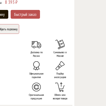
8 393
₽
а:
ину
Быстрый заказ
брать подложку
Доставка по
Самовывоз в
России
Москве
Официальная
Подбор
гарантия
аксессуаров
Оригинальная
Обмен или
продукция
возврат товара