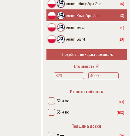
Aurum Infinity Aqua Zero
(6)
Aurum Movie Aqua Zero
(8)
Aurum Senso
(4)
Aurum Sound
(10)
Aurum Symfonia Aqua Zero
(7)
Подобрать по характеристикам:
Aurum Vision
(6)
Стоимость, ₽
Aurum Volo Aqua Zero
(8)
—
Dresden
(7)
Износостойкость
Exclusive
(6)
32 класс
(63)
Ferrum Sigma
(5)
33 класс
(108)
Gusto
(3)
Толщина доски
Mix
(7)
8 мм