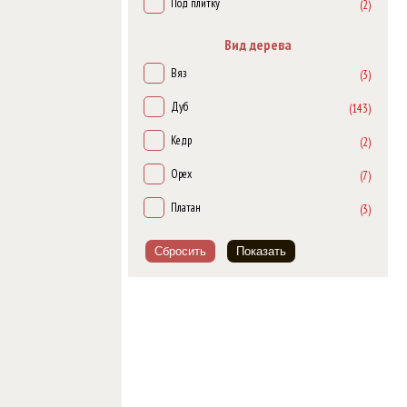
Под плитку
(2)
Platinium Zodiak
(6)
Вид дерева
Venus
(1)
Вяз
(3)
Дуб
(143)
Кедр
(2)
Орех
(7)
Платан
(3)
Сбросить
Показать