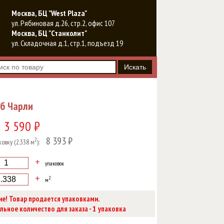
Москва, БЦ "West Plaza"
ул. Рябиновая д.26, стр.2, офис 107
Москва, БЦ "Станколит"
ул. Складочная д.1, стр.1, подъезд 19
уб Чарли
3 590 ₽
8 393 ₽
2
ковку (2.338 м
):
+
упаковок
+
2
м
е! Товар продается упаковками.
1
ьное количество для заказа -
упаковка