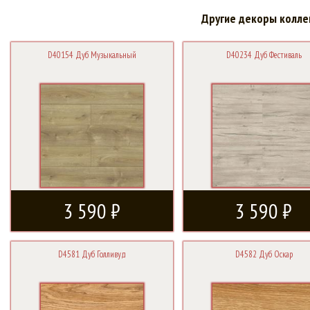
Другие декоры колле
D40154 Дуб Музыкальный
D40234 Дуб Фестиваль
3 590 ₽
3 590 ₽
D4581 Дуб Голливуд
D4582 Дуб Оскар