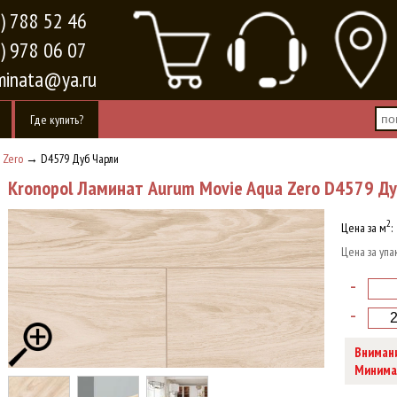
) 788 52 46
) 978 06 07
minata@ya.ru
Где купить?
 Zero
→ D4579 Дуб Чарли
Kronopol Ламинат Aurum Movie Aqua Zero D4579 Д
2
Цена за м
:
Цена за упа
-
-
Внимани
Минимал