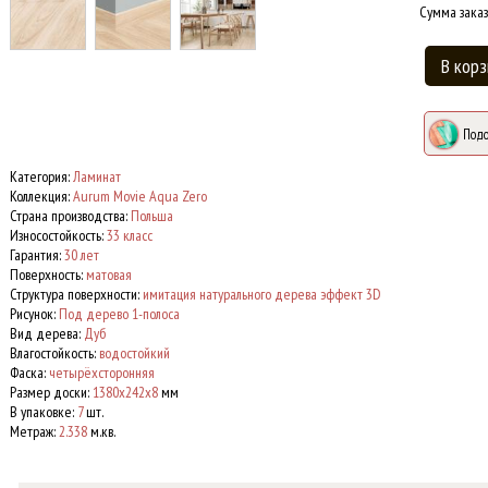
Сумма заказ
В корз
Подо
Категория:
Ламинат
Коллекция:
Aurum Movie Aqua Zero
Страна производства:
Польша
Износостойкость:
33 класс
Гарантия:
30 лет
Поверхность:
матовая
Структура поверхности:
имитация натурального дерева эффект 3D
Рисунок:
Под дерево 1-полоса
Вид дерева:
Дуб
Влагостойкость:
водостойкий
Фаска:
четырёхсторонняя
Размер доски:
1380x242x8
мм
В упаковке:
7
шт.
Метраж:
2.338
м.кв.