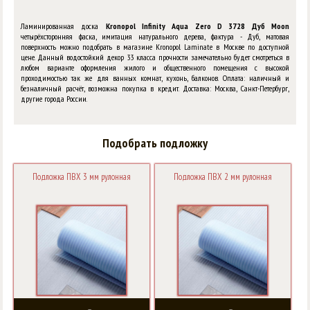
Ламинированная доска
Kronopol Infinity Aqua Zero D 3728 Дуб Moon
четырёхсторонняя фаска, имитация натурального дерева, фактура - Дуб, матовая
поверхность можно подобрать в магазине Kronopol Laminate в Москве по доступной
цене. Данный водостойкий декор 33 класса прочности замечательно будет смотреться в
любом варианте оформления жилого и общественного помещения с высокой
проходимостью так же для ванных комнат, кухонь, балконов. Оплата: наличный и
безналичный расчёт, возможна покупка в кредит. Доставка: Москва, Санкт-Петербург,
другие города России.
Подобрать подложку
Подложка ПВХ 3 мм рулонная
Подложка ПВХ 2 мм рулонная