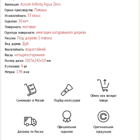
Aurum Infinity Aqua Zero
Коллекция:
Польша
Страна производства:
33 класс
Износостойкость:
30 лет
Гарантия:
матовая
Поверхность:
имитация натурального дерева
Структура поверхности:
Под дерево 1-полоса
Рисунок:
Дуб
Вид дерева:
водостойкий
Влагостойкость:
четырёхсторонняя
Фаска:
2025x242x10
Размер доски:
мм
4
В упаковке:
шт.
1.96
Метраж:
м.кв.
Обмен или возврат
Самовывоз в Москве
Подбор аксессуаров
товара
Официальная
Оригинальная
Доставка по России
гарантия
продукция