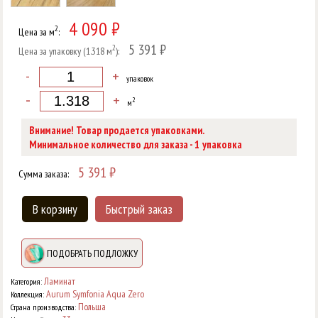
4 090 ₽
2
Цена за м
:
5 391 ₽
2
Цена за упаковку (1.318 м
):
-
+
упаковок
-
+
2
м
Внимание! Товар продается упаковками.
1
Минимальное количество для заказа -
упаковка
5 391
₽
Сумма заказа:
В корзину
Быстрый заказ
ПОДОБРАТЬ ПОДЛОЖКУ
Ламинат
Категория:
Aurum Symfonia Aqua Zero
Коллекция:
Польша
Страна производства: