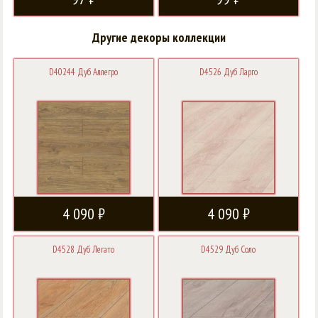
Другие декоры коллекции
D40244 Дуб Аллегро
D4526 Дуб Ларго
4 090 ₽
4 090 ₽
D4528 Дуб Легато
D4529 Дуб Соло