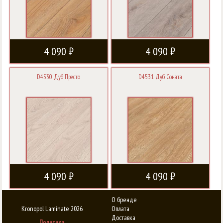
4 090 ₽
4 090 ₽
D4530 Дуб Престо
D4531 Дуб Соната
4 090 ₽
4 090 ₽
О бренде
Kronopol Laminate 2026
Оплата
Доставка
Политика