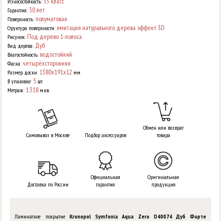
33 класс
Износостойкость:
30 лет
Гарантия:
полуматовая
Поверхность:
имитация натурального дерева эффект 3D
Структура поверхности:
Под дерево 1-полоса
Рисунок:
Дуб
Вид дерева:
водостойкий
Влагостойкость:
четырёхсторонняя
Фаска:
1380x191x12
Размер доски:
мм
5
В упаковке:
шт.
1.318
Метраж:
м.кв.
Обмен или возврат
Самовывоз в Москве
Подбор аксессуаров
товара
Официальная
Оригинальная
Доставка по России
гарантия
продукция
Ламинатное покрытие
Kronopol Symfonia Aqua Zero D40074 Дуб Форте