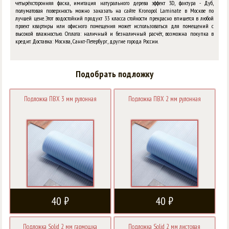
четырёхсторонняя фаска, имитация натурального дерева эффект 3D, фактура - Дуб,
полуматовая поверхность можно заказать на сайте Kronopol Laminate в Москве по
лучшей цене. Этот водостойкий продукт 33 класса стойкости прекрасно впишется в любой
проект квартиры или офисного помещения может использоваться для помещений с
высокой влажностью. Оплата: наличный и безналичный расчёт, возможна покупка в
кредит. Доставка: Москва, Санкт-Петербург, другие города России.
Подобрать подложку
Подложка ПВХ 3 мм рулонная
Подложка ПВХ 2 мм рулонная
40 ₽
40 ₽
Подложка Solid 2 мм гармошка
Подложка Solid 2 мм листовая